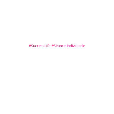
#SuccessLife #Séance Individuelle
Harmony
Succès™
Harmony Succès™ est un outil de
transformation intérieure et des blocages. La
méthode permet d’identifier précisément la