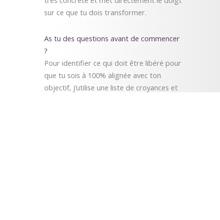
très concrète et met directement le doigt
sur ce que tu dois transformer.
As tu des questions avant de commencer
?
Pour identifier ce qui doit être libéré pour
que tu sois à 100% alignée avec ton
objectif, j’utilise une liste de croyances et
d’émotions, ainsi qu’un pendule. Le
pendule me permet de me connecter à
ton énergie et d’aller chercher les
réponses.
Succès Infini est un outil de
transformation puissant car cela touche
les croyances, les émotions et l’énergie en
même temps ce qui permet d’identifier
avec précision la source de vos obstacles
intérieurs et blocages pour que vous