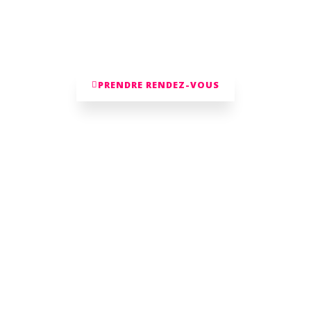
source de tes obstacles intérieurs et blocage
que tu puisses plus facilement atteindre tes
objectifs.
PRENDRE RENDEZ-VOUS