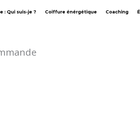
 : Qui suis-je ?
Coiffure énérgétique
Coaching
É
commande